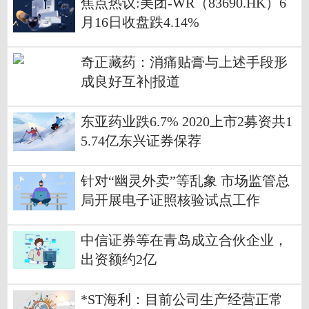
焦点热议:美团-WR（83690.HK）6
月16日收盘跌4.14%
奇正藏药：消痛贴膏与上述手段形
成良好互补|报道
东亚药业跌6.7% 2020上市2募资共1
5.74亿东兴证券保荐
针对“幽灵外卖”等乱象 市场监管总
局开展电子证照核验试点工作
中信证券等在青岛成立合伙企业，
出资额约2亿
*ST海利：目前公司生产经营正常