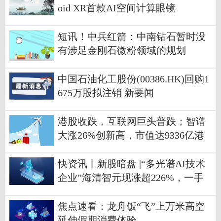
oid XR首款AI空间计算眼镜
短讯！中兵红箭：中南钻石暂时没
有涉足金刚石微粉领域的规划
中国石油化工股份(00386.HK)回购1
675万股拟注销 新要闻
港股收跌，互联网巨头普跌；智谱
大涨26%创新高，市值达9336亿港
元！半导体、医药生物大涨，有
色、化工下挫｜港股收盘-焦点速递
快资讯丨新股暗盘 |“多光谱AI技术
企业”海清智元现涨超226%，一手
赚8150港元
焦点速看：龙舟饭“飞”上万米高空
延伸假期消费体验