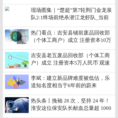
现场图集｜“楚超”第7轮荆门金龙泉
队2:1终场前绝杀潜江龙虾队_当前
热门
热门看点：吉安县铺前废品回收部
（个体工商户）成立 注册资本10万
人民币
吉安县老五废品回收部（个体工商
户）成立 注册资本5万人民币 观速
讯
李斌：建立新品牌难度被低估，乐
道知名度相当于6年前的蔚来
热头条丨挽袖 28 次，坚持 24 年！
淮安这位保安队长献血总量超 1000
0 毫升