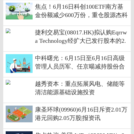
焦点！6月16日科创100ETF南方基
金份额减少600万份，重仓股源杰科
技、华虹公司、睿创微纳
捷利交易宝(08017.HK)拟认购Eqrrw
a Technology经扩大已发行股本的2.
63%-快资讯
中科曙光：6月15日至6月16日高级
管理人员历军、任京暘减持股份合
计1.6万股 今日快看
越秀资本：重点拓展风电、储能等
清洁能源基础设施投资
康圣环球(09960)6月16日斥资2.01万
港元回购2.05万股|报资讯