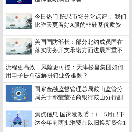
今日热门!陈果市场分化点评： 我们
比昨天更看好A股的非硅基优质资
产
美国国防部长：部分北约成员国在
落实防务开支承诺方面进展严重不
足
流程更高效，风险更可控：天津松昌集团如何
用电子提单破解拼箱业务难题？
国家金融监督管理总局鞍山监管分
局关于邓莹莹招商银行鞍山分行副
行长任职资格的批复_焦点快报
焦点信息:国家发改委：1—5月已下
达今年前两批消费品以旧换新资金1
250亿元，已累计带动相关商品销售