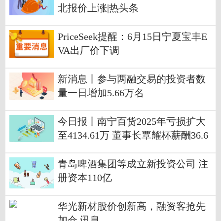
北报价上涨|热头条
PriceSeek提醒：6月15日宁夏宝丰E
VA出厂价下调
新消息丨参与两融交易的投资者数
量一日增加5.66万名
今日报丨南宁百货2025年亏损扩大
至4134.61万 董事长覃耀杯薪酬36.6
3万
青岛啤酒集团等成立新投资公司 注
册资本110亿
华光新材股价创新高，融资客抢先
加仓 讯息