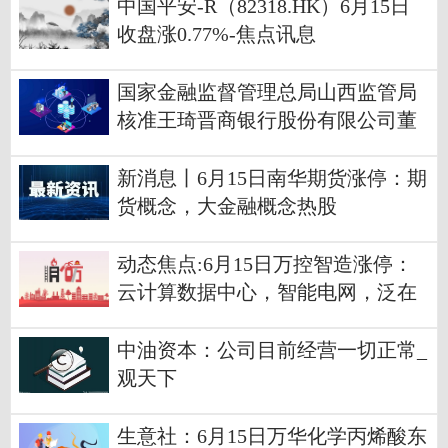
中国平安-R（82318.HK）6月15日
收盘涨0.77%-焦点讯息
国家金融监督管理总局山西监管局
核准王琦晋商银行股份有限公司董
事会秘书任职资格 当前焦点
新消息丨6月15日南华期货涨停：期
货概念，大金融概念热股
动态焦点:6月15日万控智造涨停：
云计算数据中心，智能电网，泛在
电力物联网概念热股
中油资本：公司目前经营一切正常_
观天下
生意社：6月15日万华化学丙烯酸东