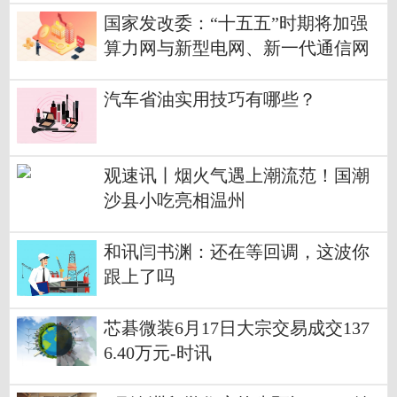
额超过8200亿元
国家发改委：“十五五”时期将加强
算力网与新型电网、新一代通信网
规划建设的协同联动
汽车省油实用技巧有哪些？
观速讯丨烟火气遇上潮流范！国潮
沙县小吃亮相温州
和讯闫书渊：还在等回调，这波你
跟上了吗
芯碁微装6月17日大宗交易成交137
6.40万元-时讯