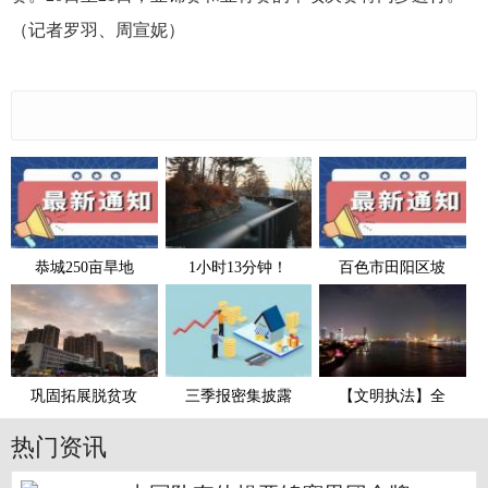
（记者罗羽、周宣妮）
恭城250亩旱地
1小时13分钟！
百色市田阳区坡
巩固拓展脱贫攻
三季报密集披露
【文明执法】全
热门资讯