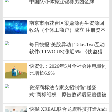
中国队夺体操亚锦赛男团金牌
南京市雨花台区梁鼎源再生资源回
收站（个体工商户）成立 注册资本
10万人民币 每日视点
每日快报!美股异动 | Take-Two互动
软件(TTWO.US)涨近5% 《侠盗猎
车手VI》即将开启预购
快资讯：2026年5月全社会用电量同
比增长6.9%
资深商标法专家支招制衡“碰瓷
式”商标维权：原告败诉后应赔偿被
告，提高滥诉成本-每日快看
快报:XREAL联合龙旗科技打造Andr