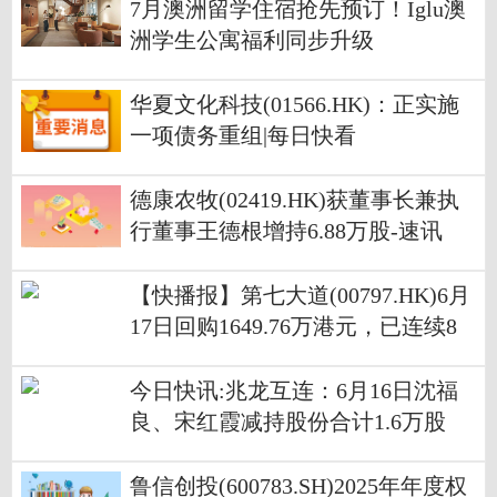
7月澳洲留学住宿抢先预订！Iglu澳
洲学生公寓福利同步升级
华夏文化科技(01566.HK)：正实施
一项债务重组|每日快看
德康农牧(02419.HK)获董事长兼执
行董事王德根增持6.88万股-速讯
【快播报】第七大道(00797.HK)6月
17日回购1649.76万港元，已连续8
日回购
今日快讯:兆龙互连：6月16日沈福
良、宋红霞减持股份合计1.6万股
鲁信创投(600783.SH)2025年年度权