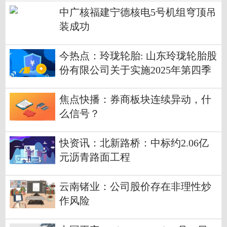
中广核福建宁德核电5号机组穹顶吊
装成功
今热点：玲珑轮胎: 山东玲珑轮胎股
份有限公司关于实施2025年第四季
度权益分派后调整回购股份价格上
限的公告
焦点快播：券商板块连续异动，什
么信号？
快资讯：北新路桥：中标约2.06亿
元沥青路面工程
云南锗业：公司股价存在非理性炒
作风险