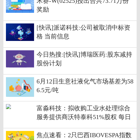
禾赛-W(02525)授出合共73.71万份
奖励
[快讯]派诺科技:公司被取消中标资
格 当前信息
今日热搜:[快讯]博瑞医药:股东减持
股份计划
6月12日生意社液化气市场基差为58
6.5元/吨
富淼科技：拟收购工业水处理综合
服务提供商沃特泰科51%股权 每日
速看
焦点速看：2只巴西IBOVESPA指数