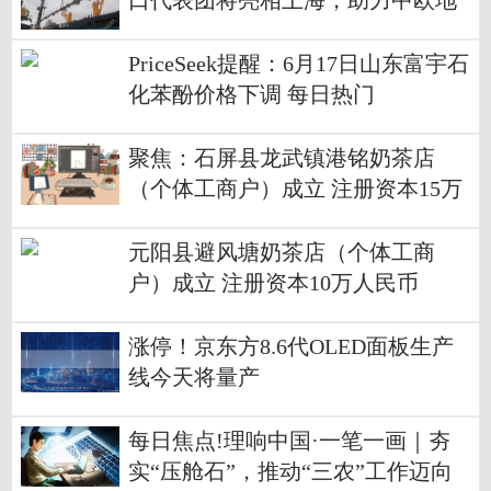
口代表团将亮相上海，助力中欧地
区的合作与发展
PriceSeek提醒：6月17日山东富宇石
化苯酚价格下调 每日热门
聚焦：石屏县龙武镇港铭奶茶店
（个体工商户）成立 注册资本15万
人民币
元阳县避风塘奶茶店（个体工商
户）成立 注册资本10万人民币
涨停！京东方8.6代OLED面板生产
线今天将量产
每日焦点!理响中国·一笔一画｜夯
实“压舱石”，推动“三农”工作迈向